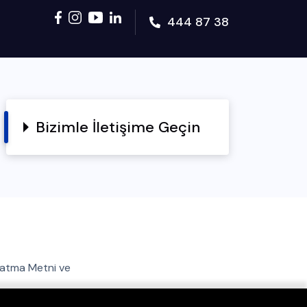
444 87 38
Bizimle İletişime Geçin
latma Metni ve
ım Koşulları ve