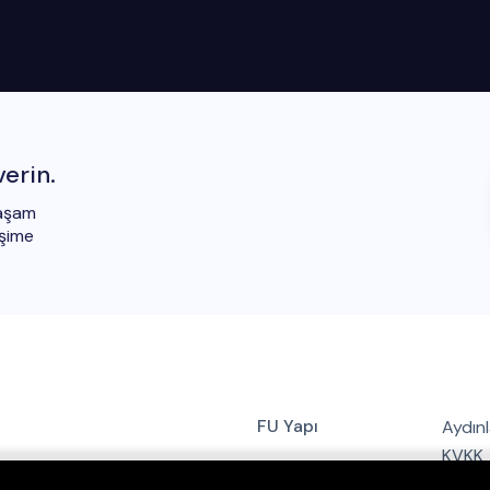
verin.
yaşam
işime
FU Yapı
Aydın
KVKK
Projelerimiz
85
Kullan