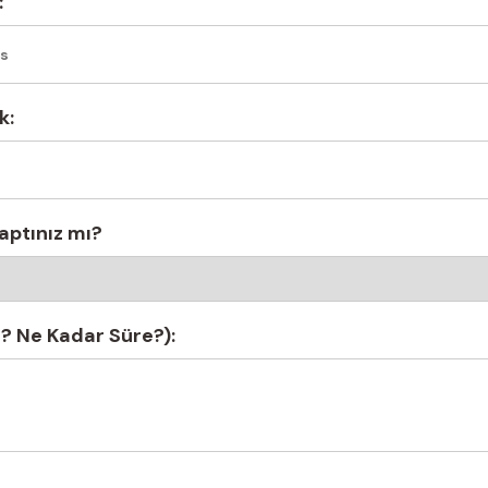
:
k:
aptınız mı?
? Ne Kadar Süre?):