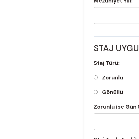
Mezuniyet Yılı:
STAJ UYG
Staj Türü:
Zorunlu
Gönüllü
Zorunlu ise Gün 