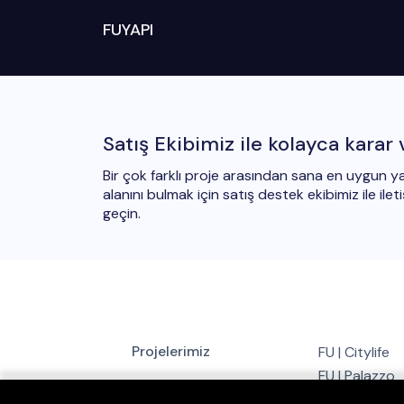
FUYAPI
Satış Ekibimiz ile kolayca karar 
Bir çok farklı proje arasından sana en uygun 
alanını bulmak için satış destek ekibimiz ile ilet
geçin.
Projelerimiz
FU | Citylife
FU | Palazzo
FU | Green Concept
FU | GRAND2