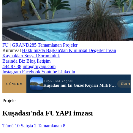
FU | GRAND285
Tamamlanan Projeler
Kurumsal
Hakkımızda
Başkan'dan
Kurumsal Değerler
İnsan
Kaynakları
Sosyal Sorumluluk
Basında Biz
Blog
İletişim
444 87 38
info@fuyapi.com
Instagram
Facebook
Youtube
Linkedin
KUŞADASI YAŞAM
Oku
GÜNDEM
Kuşadası'nın En Güzel Koyları Millî Park'ta
Projeler
Kuşadası'nda FUYAPI imzası
Tümü
10
Satışta
2
Tamamlanan
8